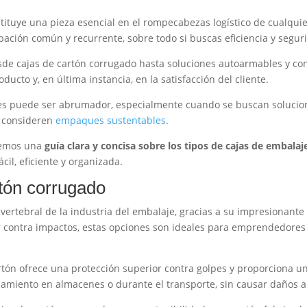
tituye una pieza esencial en el rompecabezas logístico de cualqu
ación común y recurrente, sobre todo si buscas eficiencia y segur
de cajas de cartón corrugado hasta soluciones autoarmables y con
ucto y, en última instancia, en la satisfacción del cliente.
s puede ser abrumador, especialmente cuando se buscan solucion
e consideren
empaques sustentables
.
ecemos una
guía clara y concisa sobre los tipos de cajas de embalaj
cil, eficiente y organizada.
tón corrugado
vertebral de la industria del embalaje, gracias a su impresionante 
 contra impactos, estas opciones son ideales para emprendedores
tón ofrece una protección superior contra golpes y proporciona un
apilamiento en almacenes o durante el transporte, sin causar daños a