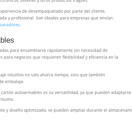
rónicos, botellas y otros productos frágiles.
 experiencia de desempaquetado por parte del cliente,
da y profesional. Son ideales para empresas que envían
paradores
.
ables
adas para ensamblarse rápidamente sin necesidad de
es para negocios que requieren flexibilidad y eficiencia en la
je intuitivo no solo ahorra tiempo, sino que también
de embalaje.
de cartón autoarmables es su versatilidad, ya que pueden adaptarse
onsumo.
ente y diseño optimizado, se pueden ampliar durante el almacenamie