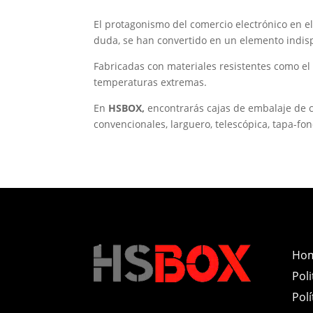
El protagonismo del comercio electrónico en e
duda, se han convertido en un elemento indi
Fabricadas con materiales resistentes como el
temperaturas extremas.
En
HSBOX,
encontrarás cajas de embalaje de c
convencionales, larguero, telescópica, tapa-fo
Ho
Poli
Polí