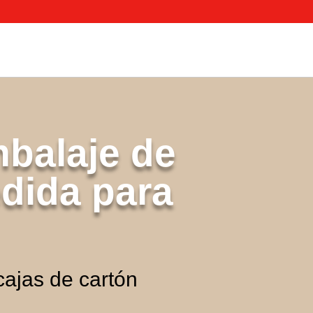
balaje de
dida para
cajas de cartón