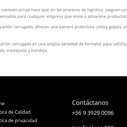
l contexto actual hace que, en los procesos de logística, jueguen 
spensable para cualquier empresa que envíe o almacene productos
 cartón corrugado, ofrecen una barrera protectora contra golpes, i
artón corrugado en una amplia variedad de formatos para satisfac
ndo, traslapada y bandeja.
Contáctanos
me
tica de Calidad
+56 9 3929 0096
tica de privacidad