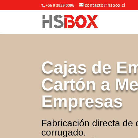
contacto@hsbox.cl
+56 9 3929 0096
Cajas de Em
Cartón a Me
Empresas
Fabricación directa de 
corrugado.