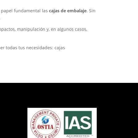
un papel fundamental las
cajas de embalaje
. Sin
.
mpactos, manipulación y, en algunos casos,
er todas tus necesidades: cajas